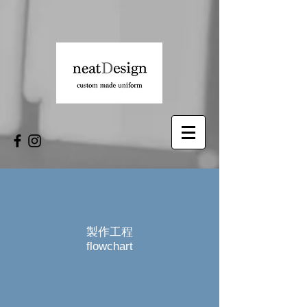
製作工程
​flowchart