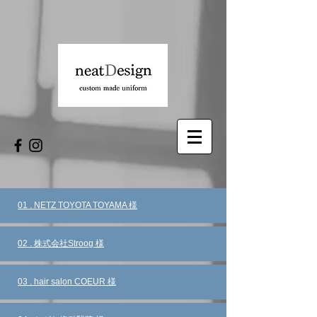
​01 . NETZ TOYOTA TOYAMA 様
​02 . 株式会社
Stroog
様
​03 . hair salon COEUR 様