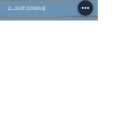
​21 . SCOP TOYAMA
様
​22 . NETZ TOYOTA TOYAMA 様
​23
. 得能建設工業株式会社 様
​24
.
株式会社宝来社
様
​25 . 大将軍 様
​26 . 株式会社OCC情報センター 様
​27 . 山口システム株式会社 様
​28 . 酒井建設株式会社 様